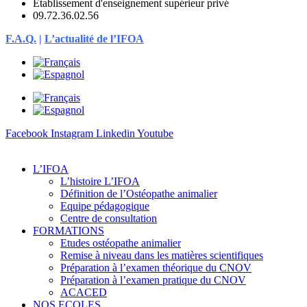
Etablissement d'enseignement supérieur privé
09.72.36.02.56
F.A.Q.
|
L’actualité de l’IFOA
Facebook
Instagram
Linkedin
Youtube
L’IFOA
L’histoire L’IFOA
Définition de l’Ostéopathe animalier
Equipe pédagogique
Centre de consultation
FORMATIONS
Etudes ostéopathe animalier
Remise à niveau dans les matières scientifiques
Préparation à l’examen théorique du CNOV
Préparation à l’examen pratique du CNOV
ACACED
NOS ECOLES