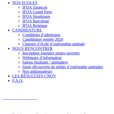
NOS ECOLES
IFOA Tarascon
IFOA Grand Paris
IFOA Strasbourg
IFOA Barcelone
IFOA Belgique
CANDIDATURE
Conditions d’admission
Candidature rentrée 2026
Changer d’école d’ostéopathie animale
NOUS RENCONTRER
Inscription Journées portes ouvertes
Webinaire d’information
Salons étudiants / animaliers
Stage découverte du métier d’ostéopathe animalier
Nos ambassadeurs
LES RÉSULTATS CNOV
F.A.Q.
Candidature en ligne
Centre de consultation
Brochure