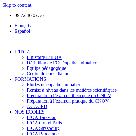
Skip to content
09.72.36.02.56
Français
Español
L’IFOA
L’histoire L’IFOA
Définition de l’Ostéopathe animalier
Equipe pédagogique
Centre de consultation
FORMATIONS
Etudes ostéopathe animalier
Remise à niveau dans les matières scientifiques
Préparation à l’examen théorique du CNOV
Préparation à l’examen pratique du CNOV
ACACED
NOS ECOLES
IFOA Tarascon
IFOA Grand Paris
IFOA Strasbourg
IFOA Barcelone