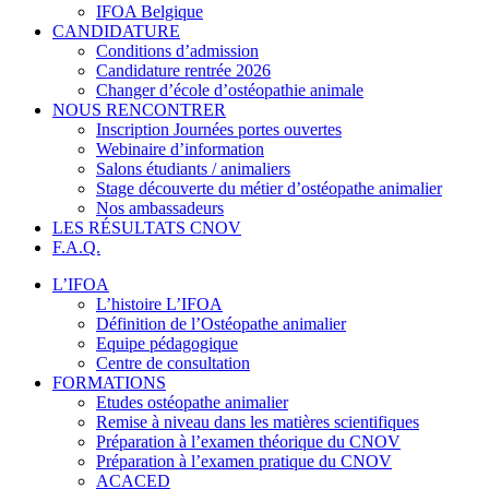
IFOA Belgique
CANDIDATURE
Conditions d’admission
Candidature rentrée 2026
Changer d’école d’ostéopathie animale
NOUS RENCONTRER
Inscription Journées portes ouvertes
Webinaire d’information
Salons étudiants / animaliers
Stage découverte du métier d’ostéopathe animalier
Nos ambassadeurs
LES RÉSULTATS CNOV
F.A.Q.
L’IFOA
L’histoire L’IFOA
Définition de l’Ostéopathe animalier
Equipe pédagogique
Centre de consultation
FORMATIONS
Etudes ostéopathe animalier
Remise à niveau dans les matières scientifiques
Préparation à l’examen théorique du CNOV
Préparation à l’examen pratique du CNOV
ACACED