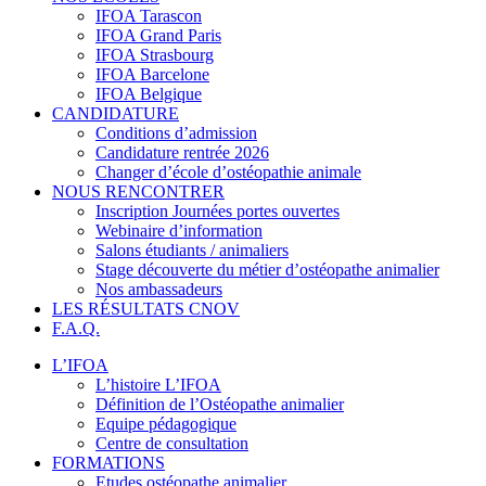
IFOA Tarascon
IFOA Grand Paris
IFOA Strasbourg
IFOA Barcelone
IFOA Belgique
CANDIDATURE
Conditions d’admission
Candidature rentrée 2026
Changer d’école d’ostéopathie animale
NOUS RENCONTRER
Inscription Journées portes ouvertes
Webinaire d’information
Salons étudiants / animaliers
Stage découverte du métier d’ostéopathe animalier
Nos ambassadeurs
LES RÉSULTATS CNOV
F.A.Q.
L’IFOA
L’histoire L’IFOA
Définition de l’Ostéopathe animalier
Equipe pédagogique
Centre de consultation
FORMATIONS
Etudes ostéopathe animalier