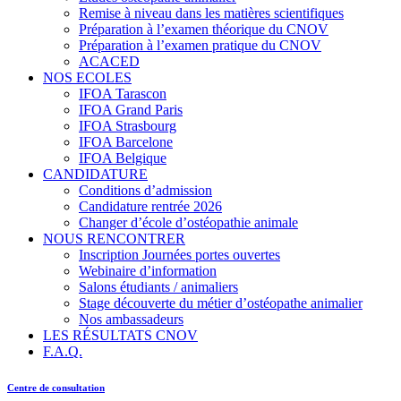
Remise à niveau dans les matières scientifiques
Préparation à l’examen théorique du CNOV
Préparation à l’examen pratique du CNOV
ACACED
NOS ECOLES
IFOA Tarascon
IFOA Grand Paris
IFOA Strasbourg
IFOA Barcelone
IFOA Belgique
CANDIDATURE
Conditions d’admission
Candidature rentrée 2026
Changer d’école d’ostéopathie animale
NOUS RENCONTRER
Inscription Journées portes ouvertes
Webinaire d’information
Salons étudiants / animaliers
Stage découverte du métier d’ostéopathe animalier
Nos ambassadeurs
LES RÉSULTATS CNOV
F.A.Q.
Centre de consultation